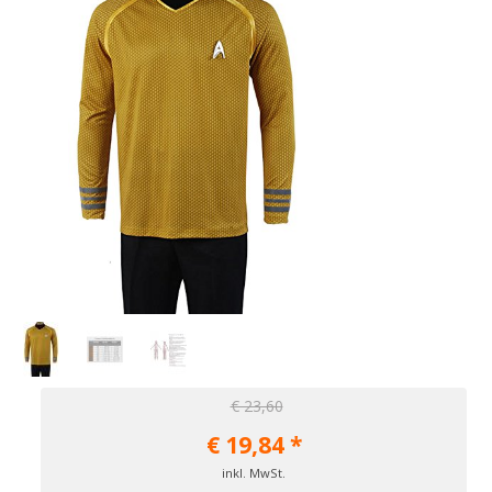
€ 23,60
€
19,84
*
inkl. MwSt.