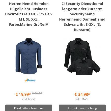
Herren Hemd Hemden
CI Security Diensthemd
Bügelleicht Business
langarm oder kurzarm
Hochzeit Freizeit Slim Fit S
Securityhemd
M L XL XXL,
Herrenhemd Damenhemd
Farbe:Marine;Größe:M
Schwarz Gr. S-3XL (S,
Kurzarm)
€ 20,99
€ 19,99*
€ 34,98*
inkl. MwSt.
inkl. MwSt.
Produktbeschreibung
Produktbeschreibung