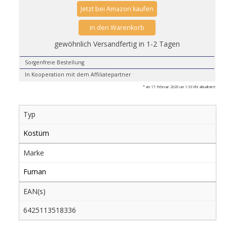
Jetzt bei Amazon kaufen
in den Warenkorb
gewöhnlich Versandfertig in 1-2 Tagen
Sorgenfreie Bestellung
In Kooperation mit dem Affiliatepartner
* am 17. Februar 2020 um 1:33 Uhr aktualisiert
Typ
Kostüm
Marke
Fuman
EAN(s)
6425113518336