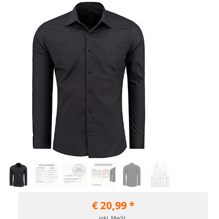
€
20,99
*
inkl. MwSt.