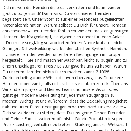
Dich nerven die Hemden die total zerknittern und kaum wieder
glatt zu bügeln sind? Dann wirst Du von unseren Hemden
begeistert sein. Unser Stoff ist aus einer besonders bügelleichten
Materialkombination. Warum solltest Du Dich für unsere Hemden
entscheiden? – Den Hemden fehlt nicht wie den meisten günstigen
Hemden der Kragenknopf, sie eignen sich daher für jeden Anlass.
– Durch die sorgfältig verarbeiteten feinen Nähte kratzt es nicht. –
Geringere Schweißbildung wie bei den üblichen Synthetik Hemden.
– Unsere Hemden werden unter fairen Bedingungen in Europa
hergestellt. – Sie sind maschinenwaschbar, leicht zu bügeln und zu
einem unschlagbaren Preis / Leistungsverhältnis zu haben. Warum
Du unseren Hemden nichts falsch machen kannst? 100%
Zufriedenheitsgarantie Wir sind davon überzeugt das Du unsere
Hemden lieben wirst, falls nicht schick sie einfach zurück. Über Uns
Wir sind ein junges und kleines Team und unsere Vision ist es
günstige, moderne Bekleidung für Jedermann zugänglich zu
machen. Wichtig ist uns außerdem, dass die Bekleidung möglichst
nah und unter fairen Bedingungen produziert wird. Unsere Ziele: –
Dich so zufrieden zu stellen, dass Du uns gerne Deinen Freunden
und Deiner Familie weiterempfiehlst – Dir ein Produkt mit super
Preis / Leistungsverhältnis zu bieten – Stärkung unserer Wirtschaft
durch Produktion in Europa – Geringerer ökologischer Fußabdruck