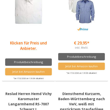
Klicken für Preis und
€ 29,95*
Anbieter.
inkl. MwSt.
Produktbeschreibung
Produktbeschreibung
Jetzt bei Amazon kaufen
Jetzt bei Amazon kaufen
*am 17.02.2020 um 1:36 Uhr aktualisiert
*am 17.02.2020 um 1:36 Uhr aktualisiert
Reslad Herren Hemd Vichy
Diensthemd Kurzarm,
Karomuster
Baden-Württemberg nach
Langarmhemd RS-7007
VwV, weiß mit
Schwarz L
gesticktem Stauferlöwe